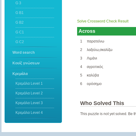
G 3
G B1
Solve Crossword
Check Result
G B2
Across
G C1
1
παρατείνω
G C2
2
λαξεύω,σκαλίζω
Word search
3
Λιμάνι
Κουίζ γνώσεων
4
αγροτικός
Κρεμάλα
5
καλύβα
Κρεμάλα Level 1
6
ορόσημο
Κρεμάλα Level 2
Who Solved This
Κρεμάλα Level 3
Κρεμάλα Level 4
This puzzle is not yet solved. Be the