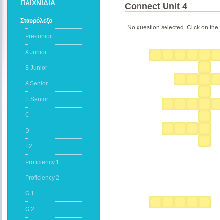
ΠΑΙΧΝΙΔΙΑ
Connect Unit 4
Σταυρόλεξο
No question selected. Click on the 
Pre-junior
A Junior
B Junior
A Senior
B Senior
C
D
B2
Proficiency 1
Proficiency 2
G 1
G 2